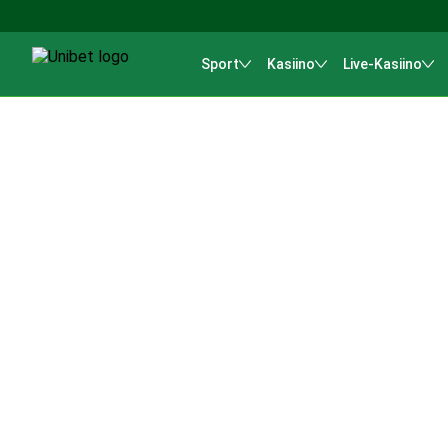
Sport
Kasiino
Live-Kasiino