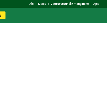
Abi
|
Meist
|
Vastutustundlik mängimine
|
Äpid
u