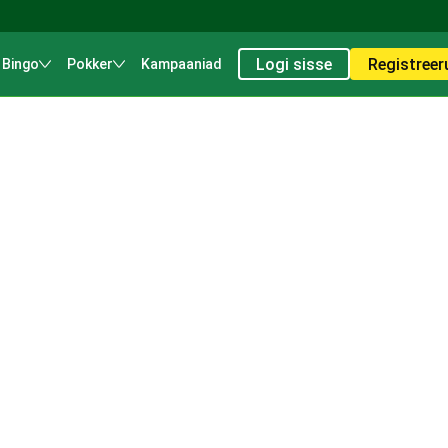
Logi sisse
Registreer
Bingo
Pokker
Kampaaniad