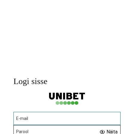
Logi sisse
Näita