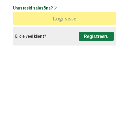
Unustasid salasõna?
Logi sisse
Registreeru
Ei ole veel klient?