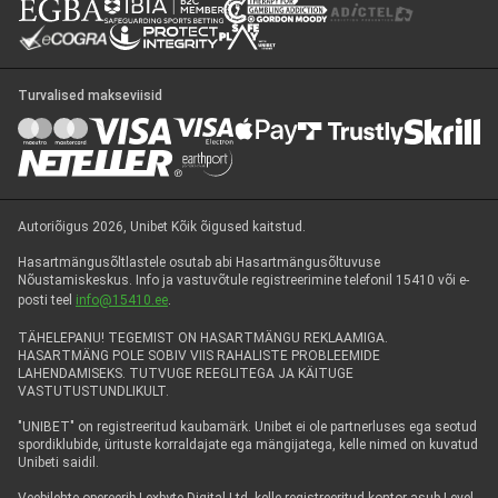
Turvalised makseviisid
Autoriõigus 2026, Unibet Kõik õigused kaitstud.
Hasartmängusõltlastele osutab abi Hasartmängusõltuvuse
Nõustamiskeskus. Info ja vastuvõtule registreerimine telefonil 15410 või e-
posti teel
info@15410.ee
.
TÄHELEPANU! TEGEMIST ON HASARTMÄNGU REKLAAMIGA.
HASARTMÄNG POLE SOBIV VIIS RAHALISTE PROBLEEMIDE
LAHENDAMISEKS. TUTVUGE REEGLITEGA JA KÄITUGE
VASTUTUSTUNDLIKULT.
"UNIBET" on registreeritud kaubamärk. Unibet ei ole partnerluses ega seotud
spordiklubide, ürituste korraldajate ega mängijatega, kelle nimed on kuvatud
Unibeti saidil.