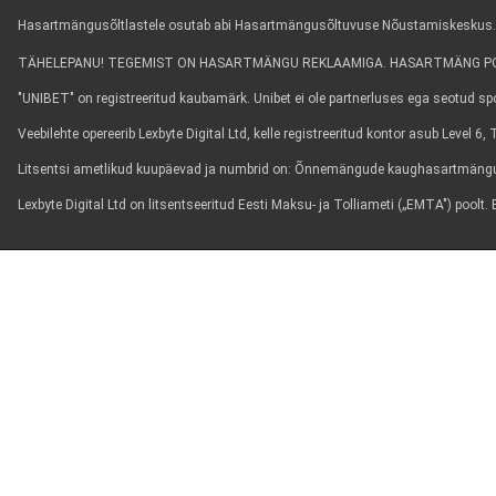
Hasartmängusõltlastele osutab abi Hasartmängusõltuvuse Nõustamiskeskus. Info
TÄHELEPANU! TEGEMIST ON HASARTMÄNGU REKLAAMIGA. HASARTMÄNG POL
"UNIBET" on registreeritud kaubamärk. Unibet ei ole partnerluses ega seotud spor
Veebilehte opereerib Lexbyte Digital Ltd, kelle registreeritud kontor asub Level 
Litsentsi ametlikud kuupäevad ja numbrid on: Õnnemängude kaughasartmängun
Lexbyte Digital Ltd on litsentseeritud Eesti Maksu- ja Tolliameti („EMTA") poo