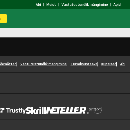
Abi
|
Meist
|
Vastutustundlik mängimine
|
Äpid
u
õhimõtted
Vastutustundlik mängimine
Turvalisusteave
Küpsised
Abi