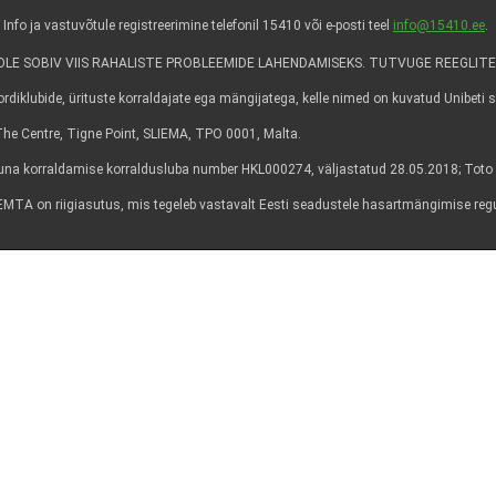
 ja vastuvõtule registreerimine telefonil 15410 või e-posti teel
info@15410.ee
.
E SOBIV VIIS RAHALISTE PROBLEEMIDE LAHENDAMISEKS. TUTVUGE REEGLITE
diklubide, ürituste korraldajate ega mängijatega, kelle nimed on kuvatud Unibeti sa
6, The Centre, Tigne Point, SLIEMA, TPO 0001, Malta.
a korraldamise korraldusluba number HKL000274, väljastatud 28.05.2018; Toto 
lt. EMTA on riigiasutus, mis tegeleb vastavalt Eesti seadustele hasartmängimise re