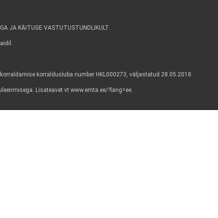
GA JA KÄITUGE VASTUTUSTUNDLIKULT.
idil.
korraldamise korraldusluba number HKL000273, väljastatud 28.05.2018.
guleerimisega. Lisateavet vt www.emta.ee/?lang=ee.