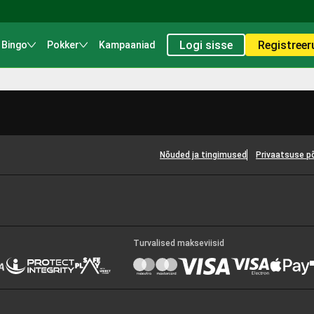
Logi sisse
Registreer
Bingo
Pokker
Kampaaniad
Nõuded ja tingimused
Privaatsuse p
Turvalised makseviisid