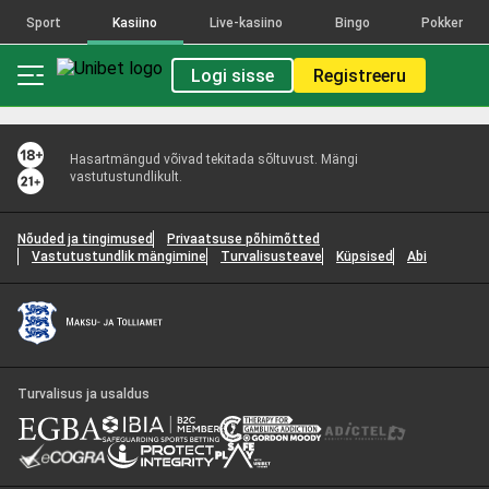
Sport
Kasiino
Live-kasiino
Bingo
Pokker
Logi sisse
Registreeru
Hasartmängud võivad tekitada sõltuvust. Mängi
vastutustundlikult.
Nõuded ja tingimused
Privaatsuse põhimõtted
Vastutustundlik mängimine
Turvalisusteave
Küpsised
Abi
Turvalisus ja usaldus