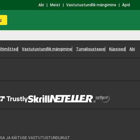
Abi
|
Meist
|
Vastutustundlik mängimine
|
Äpid
u
õhimõtted
Vastutustundlik mängimine
Turvalisusteave
Küpsised
Abi
GA JA KÄITUGE VASTUTUSTUNDLIKULT.