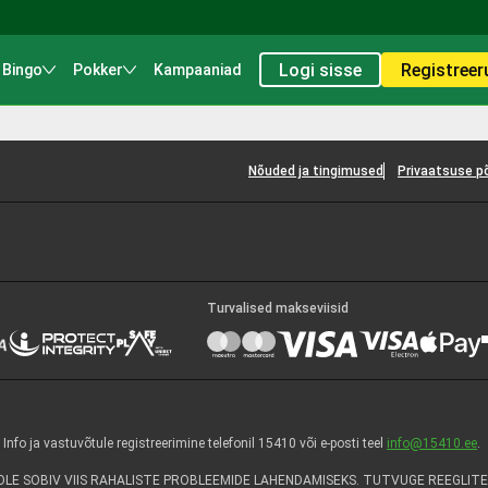
Logi sisse
Registreer
Bingo
Pokker
Kampaaniad
Nõuded ja tingimused
Privaatsuse p
Turvalised makseviisid
 ja vastuvõtule registreerimine telefonil 15410 või e-posti teel
info@15410.ee
.
E SOBIV VIIS RAHALISTE PROBLEEMIDE LAHENDAMISEKS. TUTVUGE REEGLITE