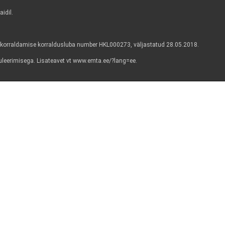
idil.
korraldamise korraldusluba number HKL000273, väljastatud 28.05.2018.
guleerimisega. Lisateavet vt www.emta.ee/?lang=ee.