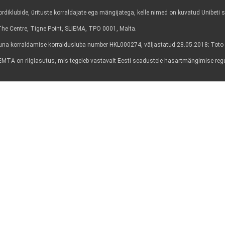
diklubide, ürituste korraldajate ega mängijatega, kelle nimed on kuvatud Unibeti sa
6, The Centre, Tigne Point, SLIEMA, TPO 0001, Malta.
a korraldamise korraldusluba number HKL000274, väljastatud 28.05.2018; Toto 
lt. EMTA on riigiasutus, mis tegeleb vastavalt Eesti seadustele hasartmängimise re