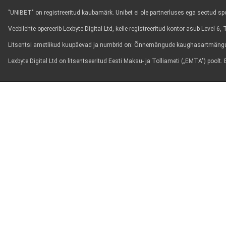
"UNIBET" on registreeritud kaubamärk. Unibet ei ole partnerluses ega seotud spor
Veebilehte opereerib Lexbyte Digital Ltd, kelle registreeritud kontor asub Level 
Litsentsi ametlikud kuupäevad ja numbrid on: Õnnemängude kaughasartmängun
Lexbyte Digital Ltd on litsentseeritud Eesti Maksu- ja Tolliameti („EMTA") poo