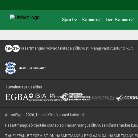
Sport
Kasiino
Live-Kasiino
Hasartmängud võivad tekitada sõltuvust. Mängi vastutustundlikult.
Turvalisus ja usaldus
Autoriõigus 2026, Unibet Kõik õigused kaitstud.
Hasartmängusõltlastele osutab abi Hasartmängusõltuvuse Nõustamiskeskus. Info
TÄHELEPANU! TEGEMIST ON HASARTMÄNGU REKLAAMIGA. HASARTMÄNG POL