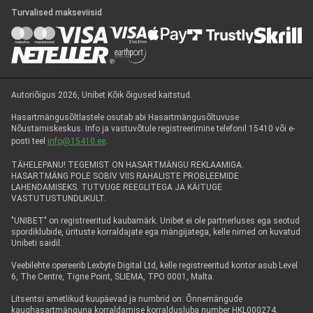
Turvalised makseviisid
Autoriõigus 2026, Unibet Kõik õigused kaitstud.
Hasartmängusõltlastele osutab abi Hasartmängusõltuvuse
Nõustamiskeskus. Info ja vastuvõtule registreerimine telefonil 15410 või e-
posti teel
info@15410.ee
.
TÄHELEPANU! TEGEMIST ON HASARTMÄNGU REKLAAMIGA.
HASARTMÄNG POLE SOBIV VIIS RAHALISTE PROBLEEMIDE
LAHENDAMISEKS. TUTVUGE REEGLITEGA JA KÄITUGE
VASTUTUSTUNDLIKULT.
"UNIBET" on registreeritud kaubamärk. Unibet ei ole partnerluses ega seotud
spordiklubide, ürituste korraldajate ega mängijatega, kelle nimed on kuvatud
Unibeti saidil.
Veebilehte opereerib Lexbyte Digital Ltd, kelle registreeritud kontor asub Level
6, The Centre, Tigne Point, SLIEMA, TPO 0001, Malta.
Litsentsi ametlikud kuupäevad ja numbrid on: Õnnemängude
kaughasartmänguna korraldamise korraldusluba number HKL000274,