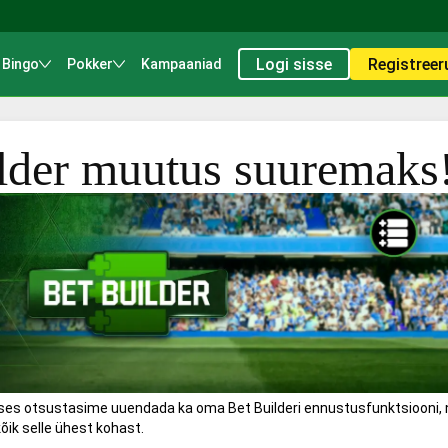
Logi sisse
Registreer
Bingo
Pokker
Kampaaniad
lder muutus suuremaks
ses otsustasime uuendada ka oma Bet Builderi ennustusfunktsiooni, n
kõik selle ühest kohast.