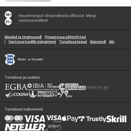
Hasartmängud võivad tekitada sõltuvust. Mängi
vastutustundlikult.
Nõuded ja tingimused
Privaatsuse põhimõtted
Vastutustundlik mängimine
Turvalisusteave
Küpsised
Abi
Turvalisus ja usaldus
Turvalised makseviisid