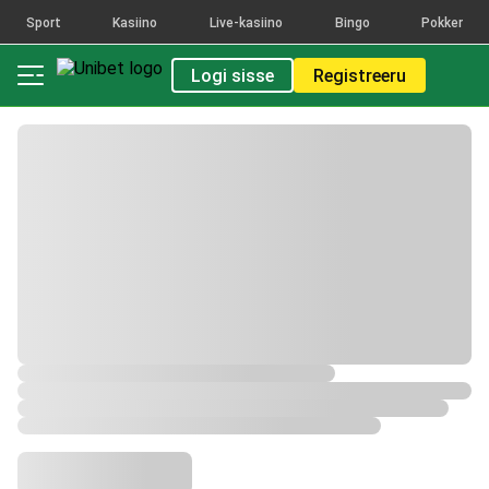
Sport
Kasiino
Live-kasiino
Bingo
Pokker
Logi sisse
Registreeru