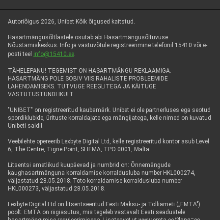
Autoriõigus 2026, Unibet Kõik õigused kaitstud.
Hasartmängusõltlastele osutab abi Hasartmängusõltuvuse
Nõustamiskeskus. Info ja vastuvõtule registreerimine telefonil 15410 või e-
posti teel
info@15410.ee
.
TÄHELEPANU! TEGEMIST ON HASARTMÄNGU REKLAAMIGA.
HASARTMÄNG POLE SOBIV VIIS RAHALISTE PROBLEEMIDE
LAHENDAMISEKS. TUTVUGE REEGLITEGA JA KÄITUGE
VASTUTUSTUNDLIKULT.
"UNIBET" on registreeritud kaubamärk. Unibet ei ole partnerluses ega seotud
spordiklubide, ürituste korraldajate ega mängijatega, kelle nimed on kuvatud
Unibeti saidil.
Veebilehte opereerib Lexbyte Digital Ltd, kelle registreeritud kontor asub Level
6, The Centre, Tigne Point, SLIEMA, TPO 0001, Malta.
Litsentsi ametlikud kuupäevad ja numbrid on: Õnnemängude
kaughasartmänguna korraldamise korraldusluba number HKL000274,
väljastatud 28.05.2018; Toto korraldamise korraldusluba number
HKL000273, väljastatud 28.05.2018.
Lexbyte Digital Ltd on litsentseeritud Eesti Maksu- ja Tolliameti („EMTA")
poolt. EMTA on riigiasutus, mis tegeleb vastavalt Eesti seadustele