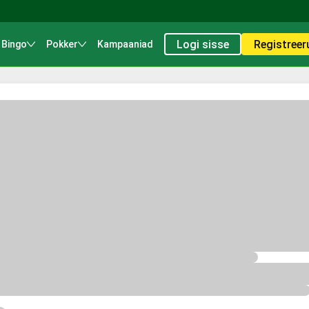
Logi sisse
Registreer
Bingo
Pokker
Kampaaniad