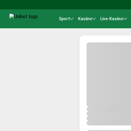
Sport
Kasiino
Live-Kasiino