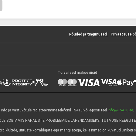
Nõuded ja tingimused
Privaatsuse p
Turvalised makseviisid
 ja vastuvõtule registreerimine telefonil 15410 või e-posti teel
info@15410.ee
.
E SOBIV VIIS RAHALISTE PROBLEEMIDE LAHENDAMISEKS. TUTVUGE REEGLITE
diklubide, ürituste korraldajate ega mängijatega, kelle nimed on kuvatud Unibeti sa