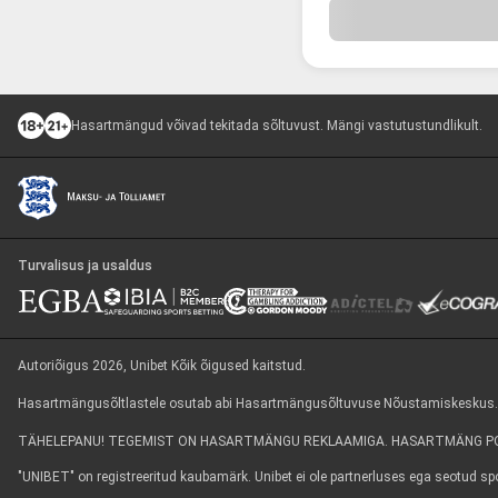
Hasartmängud võivad tekitada sõltuvust. Mängi vastutustundlikult.
Turvalisus ja usaldus
Autoriõigus 2026, Unibet Kõik õigused kaitstud.
Hasartmängusõltlastele osutab abi Hasartmängusõltuvuse Nõustamiskeskus. Info
TÄHELEPANU! TEGEMIST ON HASARTMÄNGU REKLAAMIGA. HASARTMÄNG POL
"UNIBET" on registreeritud kaubamärk. Unibet ei ole partnerluses ega seotud spor