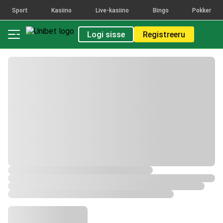
Sport
Kasiino
Live-kasiino
Bingo
Pokker
Logi sisse
Registreeru