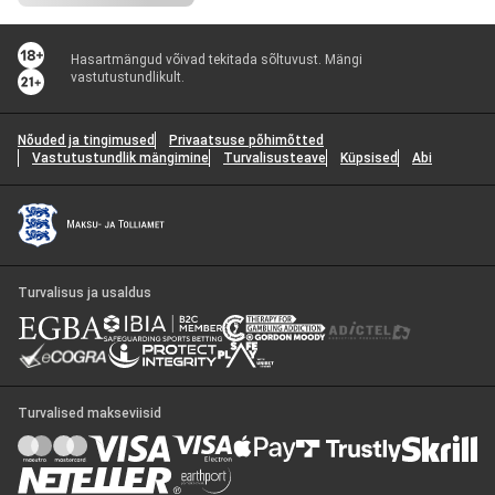
Hasartmängud võivad tekitada sõltuvust. Mängi
vastutustundlikult.
Nõuded ja tingimused
Privaatsuse põhimõtted
Vastutustundlik mängimine
Turvalisusteave
Küpsised
Abi
Turvalisus ja usaldus
Turvalised makseviisid