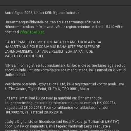
Autoriõigus 2026, Unibet Kõik õigused kaitstud.
Hasartmängusõltlastele osutab abi Hasartmängusõltuvuse
Nõustamiskeskus. Info ja vastuvõtule registreerimine telefonil 15410 või e-
posti teel
info@15410.ee
.
TÄHELEPANU! TEGEMIST ON HASARTMÄNGU REKLAAMIGA.
HASARTMÄNG POLE SOBIV VIIS RAHALISTE PROBLEEMIDE
LAHENDAMISEKS. TUTVUGE REEGLITEGA JA KÄITUGE
VASTUTUSTUNDLIKULT.
"UNIBET" on registreeritud kaubamärk. Unibet ei ole partnerluses ega seotud
spordiklubide, ürituste korraldajate ega mängijatega, kelle nimed on kuvatud
Unibeti saidil.
Veebilehte opereerib Lexbyte Digital Ltd, kelle registreeritud kontor asub Level
6, The Centre, Tigne Point, SLIEMA, TPO 0001, Malta.
Litsentsi ametlikud kuupäevad ja numbrid on: Õnnemängude
kaughasartmänguna korraldamise korraldusluba number HKL000274,
väljastatud 28.05.2018; Toto korraldamise korraldusluba number
HKL000273, väljastatud 28.05.2018.
Lexbyte Digital Ltd on litsentseeritud Eesti Maksu- ja Tolliameti („EMTA")
poolt. EMTA on riigiasutus, mis tegeleb vastavalt Eesti seadustele