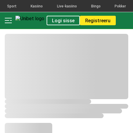
Sport
Kasiino
Live-kasiino
Bingo
Pokker
Logi sisse
Registreeru