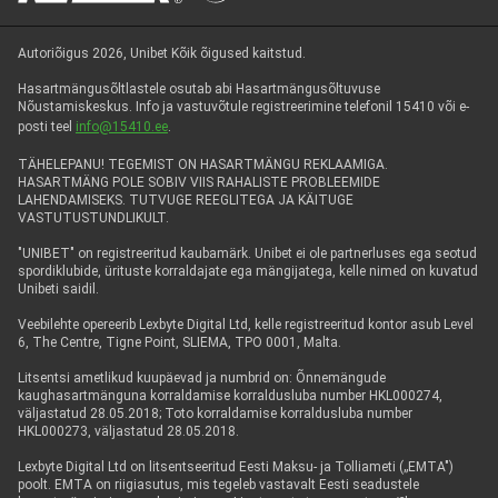
Autoriõigus 2026, Unibet Kõik õigused kaitstud.
Hasartmängusõltlastele osutab abi Hasartmängusõltuvuse
Nõustamiskeskus. Info ja vastuvõtule registreerimine telefonil 15410 või e-
posti teel
info@15410.ee
.
TÄHELEPANU! TEGEMIST ON HASARTMÄNGU REKLAAMIGA.
HASARTMÄNG POLE SOBIV VIIS RAHALISTE PROBLEEMIDE
LAHENDAMISEKS. TUTVUGE REEGLITEGA JA KÄITUGE
VASTUTUSTUNDLIKULT.
"UNIBET" on registreeritud kaubamärk. Unibet ei ole partnerluses ega seotud
spordiklubide, ürituste korraldajate ega mängijatega, kelle nimed on kuvatud
Unibeti saidil.
Veebilehte opereerib Lexbyte Digital Ltd, kelle registreeritud kontor asub Level
6, The Centre, Tigne Point, SLIEMA, TPO 0001, Malta.
Litsentsi ametlikud kuupäevad ja numbrid on: Õnnemängude
kaughasartmänguna korraldamise korraldusluba number HKL000274,
väljastatud 28.05.2018; Toto korraldamise korraldusluba number
HKL000273, väljastatud 28.05.2018.
Lexbyte Digital Ltd on litsentseeritud Eesti Maksu- ja Tolliameti („EMTA")
poolt. EMTA on riigiasutus, mis tegeleb vastavalt Eesti seadustele