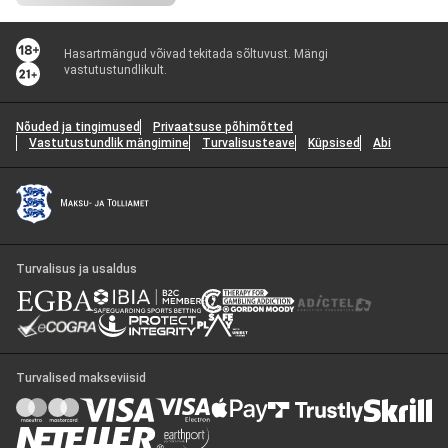
Hasartmängud võivad tekitada sõltuvust. Mängi
vastutustundlikult.
Nõuded ja tingimused
Privaatsuse põhimõtted
Vastutustundlik mängimine
Turvalisusteave
Küpsised
Abi
Turvalisus ja usaldus
Turvalised makseviisid