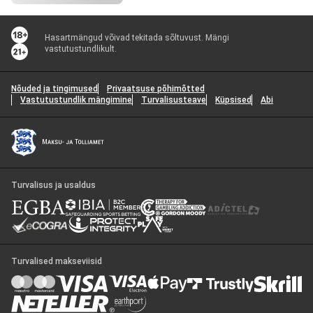
Hasartmängud võivad tekitada sõltuvust. Mängi
vastutustundlikult.
Nõuded ja tingimused
Privaatsuse põhimõtted
Vastutustundlik mängimine
Turvalisusteave
Küpsised
Abi
Turvalisus ja usaldus
Turvalised makseviisid