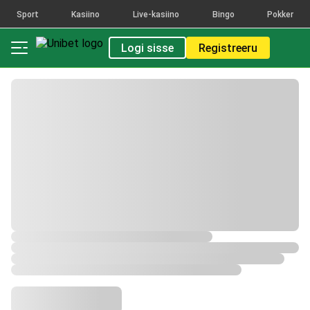
Sport
Kasiino
Live-kasiino
Bingo
Pokker
Logi sisse
Registreeru