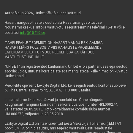
Autoriõigus 2026, Unibet Kõik õigused kaitstud.
Hasartmängusõltlastele osutab abi Hasartmängusõltuvuse
Nõustamiskeskus. Info ja vastuvõtule registreerimine telefonil 15410 või e-
posti teel
info@15410.ee
.
TÄHELEPANU! TEGEMIST ON HASARTMÄNGU REKLAAMIGA.
HASARTMÄNG POLE SOBIV VIIS RAHALISTE PROBLEEMIDE
LAHENDAMISEKS. TUTVUGE REEGLITEGA JA KÄITUGE
VASTUTUSTUNDLIKULT.
"UNIBET" on registreeritud kaubamärk. Unibet ei ole partnerluses ega seotud
spordiklubide, ürituste korraldajate ega mängijatega, kelle nimed on kuvatud
Unibeti saidil.
Veebilehte opereerib Lexbyte Digital Ltd, kelle registreeritud kontor asub Level
6, The Centre, Tigne Point, SLIEMA, TPO 0001, Malta.
Litsentsi ametlikud kuupäevad ja numbrid on: Õnnemängude
kaughasartmänguna korraldamise korraldusluba number HKL000274,
väljastatud 28.05.2018; Toto korraldamise korraldusluba number
HKL000273, väljastatud 28.05.2018.
Lexbyte Digital Ltd on litsentseeritud Eesti Maksu- ja Tolliameti („EMTA")
poolt. EMTA on riigiasutus, mis tegeleb vastavalt Eesti seadustele