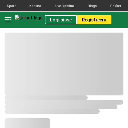
Sport
Kasiino
Live-kasiino
Bingo
Pokker
Logi sisse
Registreeru