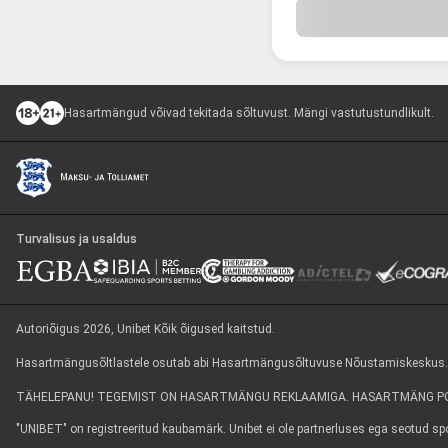
Hasartmängud võivad tekitada sõltuvust. Mängi vastutustundlikult.
Turvalisus ja usaldus
Autoriõigus 2026, Unibet Kõik õigused kaitstud.
Hasartmängusõltlastele osutab abi Hasartmängusõltuvuse Nõustamiskeskus. Info
TÄHELEPANU! TEGEMIST ON HASARTMÄNGU REKLAAMIGA. HASARTMÄNG POL
"UNIBET" on registreeritud kaubamärk. Unibet ei ole partnerluses ega seotud spor