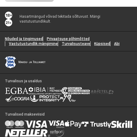
Hasartmängud võivad tekitada sõltuvust. Mängi
vastutustundlikult.
Nõuded ja tingimused
Privaatsuse põhimõtted
Vastutustundlik mängimine
Turvalisusteave
Küpsised
Abi
Turvalisus ja usaldus
Turvalised makseviisid