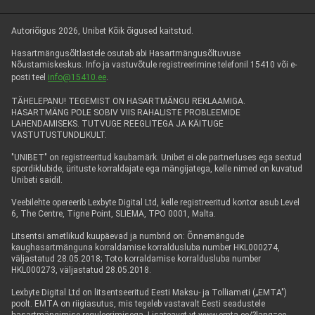
Autoriõigus 2026, Unibet Kõik õigused kaitstud.
Hasartmängusõltlastele osutab abi Hasartmängusõltuvuse
Nõustamiskeskus. Info ja vastuvõtule registreerimine telefonil 15410 või e-
posti teel
info@15410.ee
.
TÄHELEPANU! TEGEMIST ON HASARTMÄNGU REKLAAMIGA.
HASARTMÄNG POLE SOBIV VIIS RAHALISTE PROBLEEMIDE
LAHENDAMISEKS. TUTVUGE REEGLITEGA JA KÄITUGE
VASTUTUSTUNDLIKULT.
"UNIBET" on registreeritud kaubamärk. Unibet ei ole partnerluses ega seotud
spordiklubide, ürituste korraldajate ega mängijatega, kelle nimed on kuvatud
Unibeti saidil.
Veebilehte opereerib Lexbyte Digital Ltd, kelle registreeritud kontor asub Level
6, The Centre, Tigne Point, SLIEMA, TPO 0001, Malta.
Litsentsi ametlikud kuupäevad ja numbrid on: Õnnemängude
kaughasartmänguna korraldamise korraldusluba number HKL000274,
väljastatud 28.05.2018; Toto korraldamise korraldusluba number
HKL000273, väljastatud 28.05.2018.
Lexbyte Digital Ltd on litsentseeritud Eesti Maksu- ja Tolliameti („EMTA")
poolt. EMTA on riigiasutus, mis tegeleb vastavalt Eesti seadustele