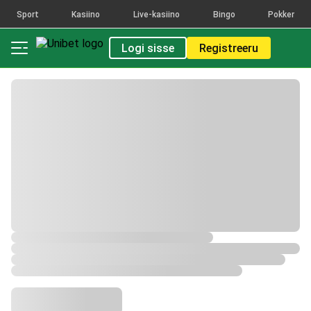
Sport
Kasiino
Live-kasiino
Bingo
Pokker
Logi sisse
Registreeru