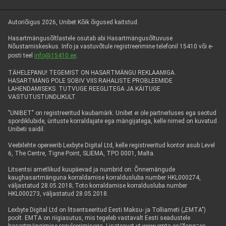
Autoriõigus 2026, Unibet Kõik õigused kaitstud.
Hasartmängusõltlastele osutab abi Hasartmängusõltuvuse
Nõustamiskeskus. Info ja vastuvõtule registreerimine telefonil 15410 või e-
posti teel
info@15410.ee
.
TÄHELEPANU! TEGEMIST ON HASARTMÄNGU REKLAAMIGA.
HASARTMÄNG POLE SOBIV VIIS RAHALISTE PROBLEEMIDE
LAHENDAMISEKS. TUTVUGE REEGLITEGA JA KÄITUGE
VASTUTUSTUNDLIKULT.
"UNIBET" on registreeritud kaubamärk. Unibet ei ole partnerluses ega seotud
spordiklubide, ürituste korraldajate ega mängijatega, kelle nimed on kuvatud
Unibeti saidil.
Veebilehte opereerib Lexbyte Digital Ltd, kelle registreeritud kontor asub Level
6, The Centre, Tigne Point, SLIEMA, TPO 0001, Malta.
Litsentsi ametlikud kuupäevad ja numbrid on: Õnnemängude
kaughasartmänguna korraldamise korraldusluba number HKL000274,
väljastatud 28.05.2018; Toto korraldamise korraldusluba number
HKL000273, väljastatud 28.05.2018.
Lexbyte Digital Ltd on litsentseeritud Eesti Maksu- ja Tolliameti („EMTA")
poolt. EMTA on riigiasutus, mis tegeleb vastavalt Eesti seadustele