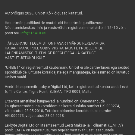
Autoriõigus 2026, Unibet Kõik õigused kaitstud.
Hasartmängusõltlastele osutab abi Hasartmängusõltuvuse
Nõustamiskeskus. Info ja vastuvõtule registreerimine telefonil 15410 või e-
posti teel
info@15410.ee
.
TÄHELEPANU! TEGEMIST ON HASARTMÄNGU REKLAAMIGA.
HASARTMÄNG POLE SOBIV VIIS RAHALISTE PROBLEEMIDE
LAHENDAMISEKS. TUTVUGE REEGLITEGA JA KÄITUGE
VASTUTUSTUNDLIKULT.
"UNIBET" on registreeritud kaubamärk. Unibet ei ole partnerluses ega seotud
spordiklubide, ürituste korraldajate ega mängijatega, kelle nimed on kuvatud
Unibeti saidil.
Veebilehte opereerib Lexbyte Digital Ltd, kelle registreeritud kontor asub Level
6, The Centre, Tigne Point, SLIEMA, TPO 0001, Malta.
Litsentsi ametlikud kuupäevad ja numbrid on: Õnnemängude
kaughasartmänguna korraldamise korraldusluba number HKL000274,
väljastatud 28.05.2018; Toto korraldamise korraldusluba number
HKL000273, väljastatud 28.05.2018.
Lexbyte Digital Ltd on litsentseeritud Eesti Maksu- ja Tolliameti („EMTA")
poolt. EMTA on riigiasutus, mis tegeleb vastavalt Eesti seadustele