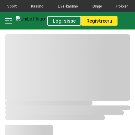
Sport
Kasiino
Live-kasiino
Bingo
Pokker
Logi sisse
Registreeru