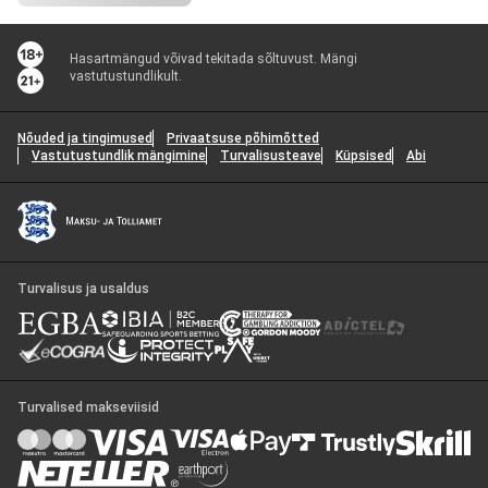
Hasartmängud võivad tekitada sõltuvust. Mängi
vastutustundlikult.
Nõuded ja tingimused
Privaatsuse põhimõtted
Vastutustundlik mängimine
Turvalisusteave
Küpsised
Abi
Turvalisus ja usaldus
Turvalised makseviisid