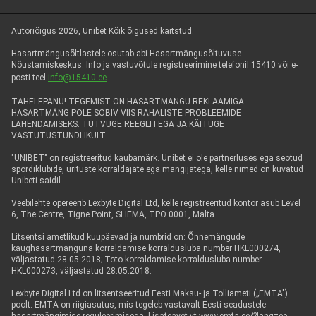
Autoriõigus 2026, Unibet Kõik õigused kaitstud.
Hasartmängusõltlastele osutab abi Hasartmängusõltuvuse
Nõustamiskeskus. Info ja vastuvõtule registreerimine telefonil 15410 või e-
posti teel
info@15410.ee
.
TÄHELEPANU! TEGEMIST ON HASARTMÄNGU REKLAAMIGA.
HASARTMÄNG POLE SOBIV VIIS RAHALISTE PROBLEEMIDE
LAHENDAMISEKS. TUTVUGE REEGLITEGA JA KÄITUGE
VASTUTUSTUNDLIKULT.
"UNIBET" on registreeritud kaubamärk. Unibet ei ole partnerluses ega seotud
spordiklubide, ürituste korraldajate ega mängijatega, kelle nimed on kuvatud
Unibeti saidil.
Veebilehte opereerib Lexbyte Digital Ltd, kelle registreeritud kontor asub Level
6, The Centre, Tigne Point, SLIEMA, TPO 0001, Malta.
Litsentsi ametlikud kuupäevad ja numbrid on: Õnnemängude
kaughasartmänguna korraldamise korraldusluba number HKL000274,
väljastatud 28.05.2018; Toto korraldamise korraldusluba number
HKL000273, väljastatud 28.05.2018.
Lexbyte Digital Ltd on litsentseeritud Eesti Maksu- ja Tolliameti („EMTA")
poolt. EMTA on riigiasutus, mis tegeleb vastavalt Eesti seadustele