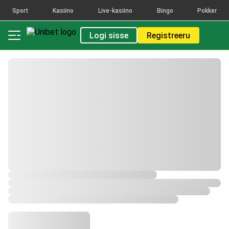
Sport
Kasiino
Live-kasiino
Bingo
Pokker
Logi sisse
Registreeru