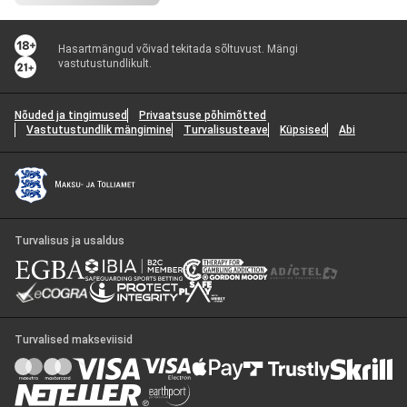
Hasartmängud võivad tekitada sõltuvust. Mängi
vastutustundlikult.
Nõuded ja tingimused
Privaatsuse põhimõtted
Vastutustundlik mängimine
Turvalisusteave
Küpsised
Abi
Turvalisus ja usaldus
Turvalised makseviisid