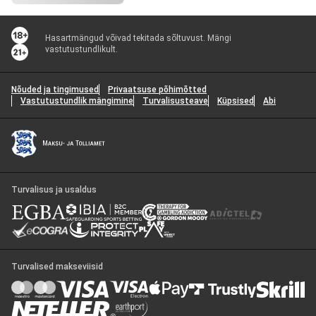
Hasartmängud võivad tekitada sõltuvust. Mängi
vastutustundlikult.
Nõuded ja tingimused
Privaatsuse põhimõtted
Vastutustundlik mängimine
Turvalisusteave
Küpsised
Abi
Turvalisus ja usaldus
Turvalised makseviisid