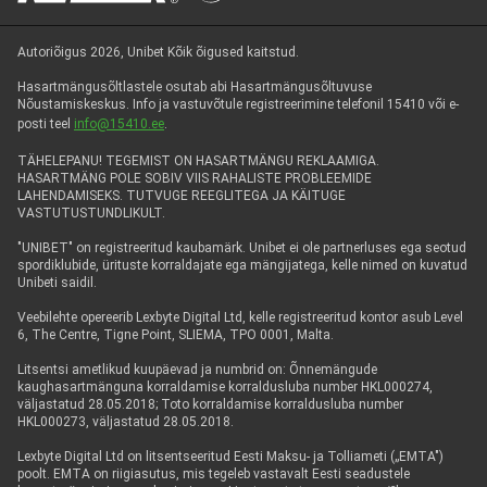
Autoriõigus 2026, Unibet Kõik õigused kaitstud.
Hasartmängusõltlastele osutab abi Hasartmängusõltuvuse
Nõustamiskeskus. Info ja vastuvõtule registreerimine telefonil 15410 või e-
posti teel
info@15410.ee
.
TÄHELEPANU! TEGEMIST ON HASARTMÄNGU REKLAAMIGA.
HASARTMÄNG POLE SOBIV VIIS RAHALISTE PROBLEEMIDE
LAHENDAMISEKS. TUTVUGE REEGLITEGA JA KÄITUGE
VASTUTUSTUNDLIKULT.
"UNIBET" on registreeritud kaubamärk. Unibet ei ole partnerluses ega seotud
spordiklubide, ürituste korraldajate ega mängijatega, kelle nimed on kuvatud
Unibeti saidil.
Veebilehte opereerib Lexbyte Digital Ltd, kelle registreeritud kontor asub Level
6, The Centre, Tigne Point, SLIEMA, TPO 0001, Malta.
Litsentsi ametlikud kuupäevad ja numbrid on: Õnnemängude
kaughasartmänguna korraldamise korraldusluba number HKL000274,
väljastatud 28.05.2018; Toto korraldamise korraldusluba number
HKL000273, väljastatud 28.05.2018.
Lexbyte Digital Ltd on litsentseeritud Eesti Maksu- ja Tolliameti („EMTA")
poolt. EMTA on riigiasutus, mis tegeleb vastavalt Eesti seadustele