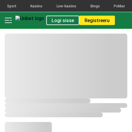
Sport
Kasiino
Live-kasiino
Bingo
Pokker
Logi sisse
Registreeru