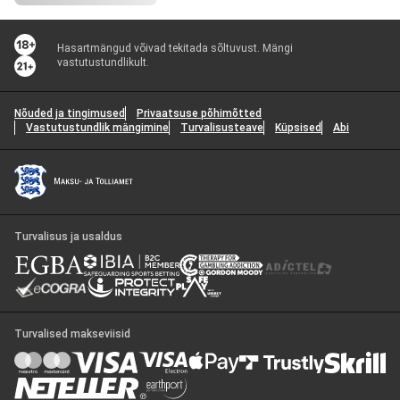
Hasartmängud võivad tekitada sõltuvust. Mängi
vastutustundlikult.
Nõuded ja tingimused
Privaatsuse põhimõtted
Vastutustundlik mängimine
Turvalisusteave
Küpsised
Abi
Turvalisus ja usaldus
Turvalised makseviisid