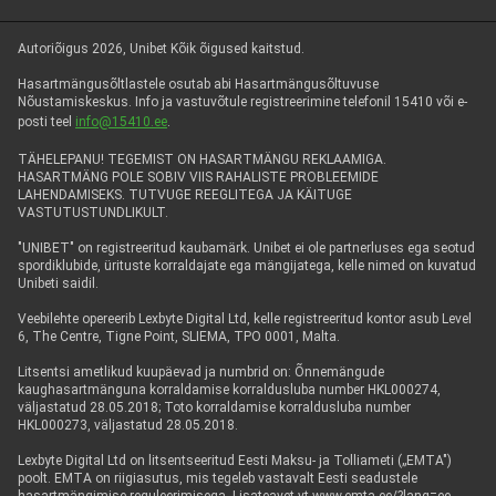
Autoriõigus 2026, Unibet Kõik õigused kaitstud.
Hasartmängusõltlastele osutab abi Hasartmängusõltuvuse
Nõustamiskeskus. Info ja vastuvõtule registreerimine telefonil 15410 või e-
posti teel
info@15410.ee
.
TÄHELEPANU! TEGEMIST ON HASARTMÄNGU REKLAAMIGA.
HASARTMÄNG POLE SOBIV VIIS RAHALISTE PROBLEEMIDE
LAHENDAMISEKS. TUTVUGE REEGLITEGA JA KÄITUGE
VASTUTUSTUNDLIKULT.
"UNIBET" on registreeritud kaubamärk. Unibet ei ole partnerluses ega seotud
spordiklubide, ürituste korraldajate ega mängijatega, kelle nimed on kuvatud
Unibeti saidil.
Veebilehte opereerib Lexbyte Digital Ltd, kelle registreeritud kontor asub Level
6, The Centre, Tigne Point, SLIEMA, TPO 0001, Malta.
Litsentsi ametlikud kuupäevad ja numbrid on: Õnnemängude
kaughasartmänguna korraldamise korraldusluba number HKL000274,
väljastatud 28.05.2018; Toto korraldamise korraldusluba number
HKL000273, väljastatud 28.05.2018.
Lexbyte Digital Ltd on litsentseeritud Eesti Maksu- ja Tolliameti („EMTA")
poolt. EMTA on riigiasutus, mis tegeleb vastavalt Eesti seadustele