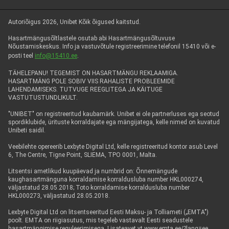
Autoriõigus 2026, Unibet Kõik õigused kaitstud.
Hasartmängusõltlastele osutab abi Hasartmängusõltuvuse
Nõustamiskeskus. Info ja vastuvõtule registreerimine telefonil 15410 või e-
posti teel
info@15410.ee
.
TÄHELEPANU! TEGEMIST ON HASARTMÄNGU REKLAAMIGA.
HASARTMÄNG POLE SOBIV VIIS RAHALISTE PROBLEEMIDE
LAHENDAMISEKS. TUTVUGE REEGLITEGA JA KÄITUGE
VASTUTUSTUNDLIKULT.
"UNIBET" on registreeritud kaubamärk. Unibet ei ole partnerluses ega seotud
spordiklubide, ürituste korraldajate ega mängijatega, kelle nimed on kuvatud
Unibeti saidil.
Veebilehte opereerib Lexbyte Digital Ltd, kelle registreeritud kontor asub Level
6, The Centre, Tigne Point, SLIEMA, TPO 0001, Malta.
Litsentsi ametlikud kuupäevad ja numbrid on: Õnnemängude
kaughasartmänguna korraldamise korraldusluba number HKL000274,
väljastatud 28.05.2018; Toto korraldamise korraldusluba number
HKL000273, väljastatud 28.05.2018.
Lexbyte Digital Ltd on litsentseeritud Eesti Maksu- ja Tolliameti („EMTA")
poolt. EMTA on riigiasutus, mis tegeleb vastavalt Eesti seadustele
hasartmängimise reguleerimisega. Lisateavet vt www.emta.ee/?lang=ee.