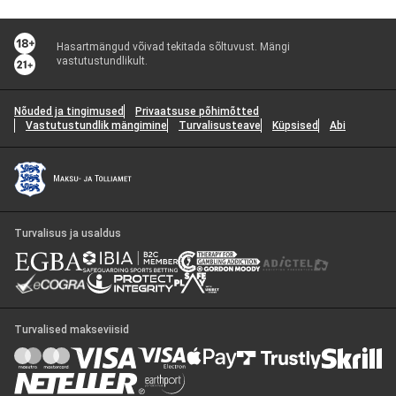
Hasartmängud võivad tekitada sõltuvust. Mängi
vastutustundlikult.
Nõuded ja tingimused
Privaatsuse põhimõtted
Vastutustundlik mängimine
Turvalisusteave
Küpsised
Abi
Turvalisus ja usaldus
Turvalised makseviisid