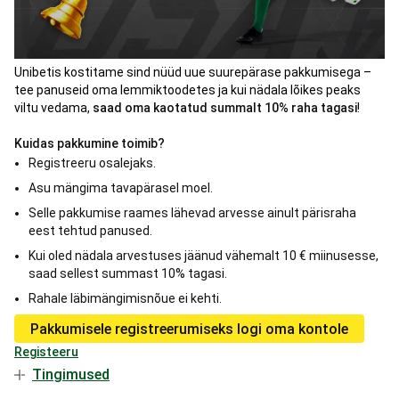
Unibetis kostitame sind nüüd uue suurepärase pakkumisega –
tee panuseid oma lemmiktoodetes ja kui nädala lõikes peaks
viltu vedama,
saad oma kaotatud summalt 10% raha tagasi
!
Kuidas pakkumine toimib?
Registreeru osalejaks.
Asu mängima tavapärasel moel.
Selle pakkumise raames lähevad arvesse ainult pärisraha
eest tehtud panused.
Kui oled nädala arvestuses jäänud vähemalt 10 € miinusesse,
saad sellest summast 10% tagasi.
Rahale läbimängimisnõue ei kehti.
Pakkumisele registreerumiseks logi oma kontole
Registeeru
Tingimused