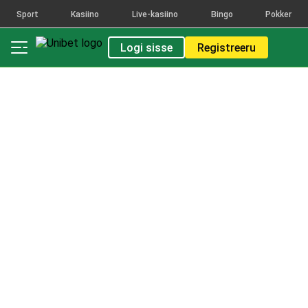
Sport
Kasiino
Live-kasiino
Bingo
Pokker
Logi sisse
Registreeru