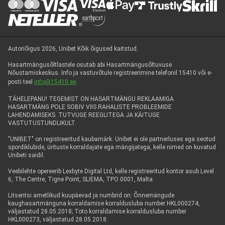
Autoriõigus 2026, Unibet Kõik õigused kaitstud.
Hasartmängusõltlastele osutab abi Hasartmängusõltuvuse
Nõustamiskeskus. Info ja vastuvõtule registreerimine telefonil 15410 või e-
posti teel
info@15410.ee
.
TÄHELEPANU! TEGEMIST ON HASARTMÄNGU REKLAAMIGA.
HASARTMÄNG POLE SOBIV VIIS RAHALISTE PROBLEEMIDE
LAHENDAMISEKS. TUTVUGE REEGLITEGA JA KÄITUGE
VASTUTUSTUNDLIKULT.
"UNIBET" on registreeritud kaubamärk. Unibet ei ole partnerluses ega seotud
spordiklubide, ürituste korraldajate ega mängijatega, kelle nimed on kuvatud
Unibeti saidil.
Veebilehte opereerib Lexbyte Digital Ltd, kelle registreeritud kontor asub Level
6, The Centre, Tigne Point, SLIEMA, TPO 0001, Malta.
Litsentsi ametlikud kuupäevad ja numbrid on: Õnnemängude
kaughasartmänguna korraldamise korraldusluba number HKL000274,
väljastatud 28.05.2018; Toto korraldamise korraldusluba number
HKL000273, väljastatud 28.05.2018.