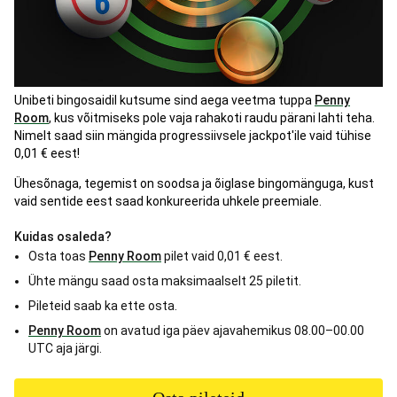
Unibeti bingosaidil kutsume sind aega veetma tuppa
Penny
Room
, kus võitmiseks pole vaja rahakoti raudu pärani lahti teha.
Nimelt saad siin mängida progressiivsele jackpot'ile vaid tühise
0,01 € eest!
Ühesõnaga, tegemist on soodsa ja õiglase bingomänguga, kust
vaid sentide eest saad konkureerida uhkele preemiale.
Kuidas osaleda?
Osta toas
Penny Room
pilet vaid 0,01 € eest.
Ühte mängu saad osta maksimaalselt 25 piletit.
Pileteid saab ka ette osta.
Penny Room
on avatud iga päev ajavahemikus 08.00–00.00
UTC aja järgi.