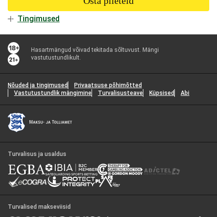
Osta pileteid
Tingimused
Hasartmängud võivad tekitada sõltuvust. Mängi
vastutustundlikult.
Nõuded ja tingimused
Privaatsuse põhimõtted
Vastutustundlik mängimine
Turvalisusteave
Küpsised
Abi
Turvalisus ja usaldus
Turvalised makseviisid