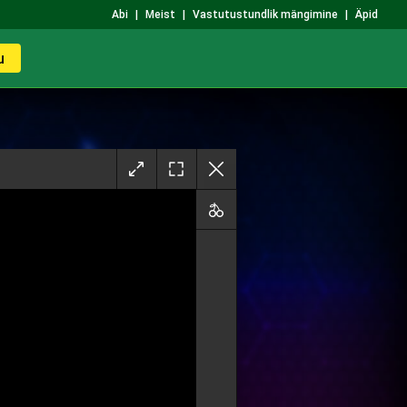
Abi
|
Meist
|
Vastutustundlik mängimine
|
Äpid
u