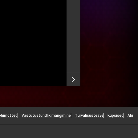
õhimõtted
Vastutustundlik mängimine
Turvalisusteave
Küpsised
Abi