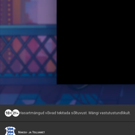
Hasartmängud võivad tekitada sõltuvust. Mängi vastutustundlikult.