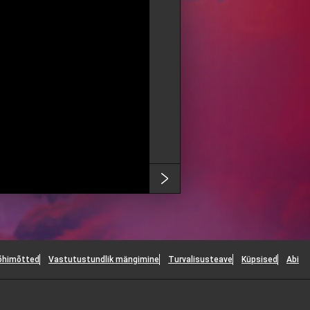
õhimõtted
Vastutustundlik mängimine
Turvalisusteave
Küpsised
Abi