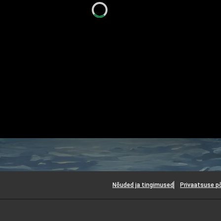
Nõuded ja tingimused
Privaatsuse p