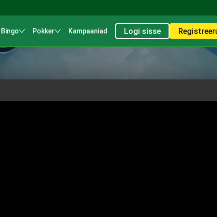
Logi sisse
Registreer
Bingo
Pokker
Kampaaniad