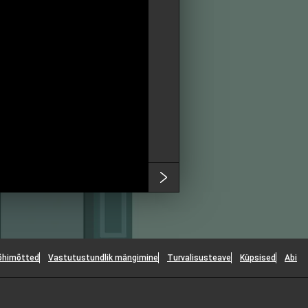
õhimõtted
Vastutustundlik mängimine
Turvalisusteave
Küpsised
Abi