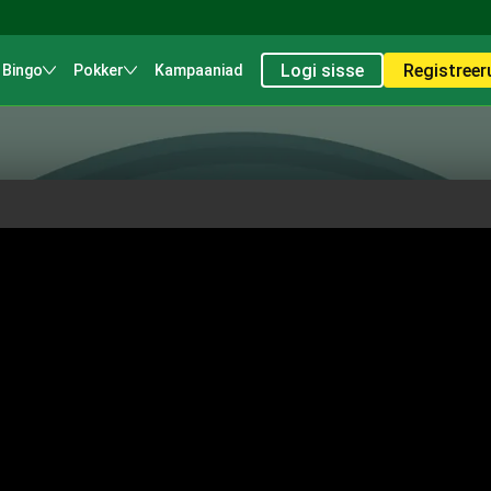
Logi sisse
Registreer
Bingo
Pokker
Kampaaniad