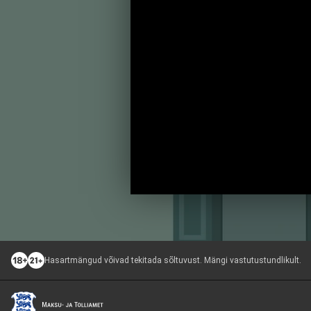
Hasartmängud võivad tekitada sõltuvust. Mängi vastutustundlikult.