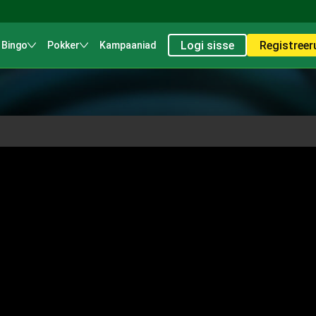
Logi sisse
Registreer
Bingo
Pokker
Kampaaniad