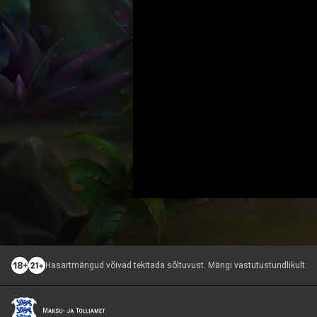
Hasartmängud võivad tekitada sõltuvust. Mängi vastutustundlikult.