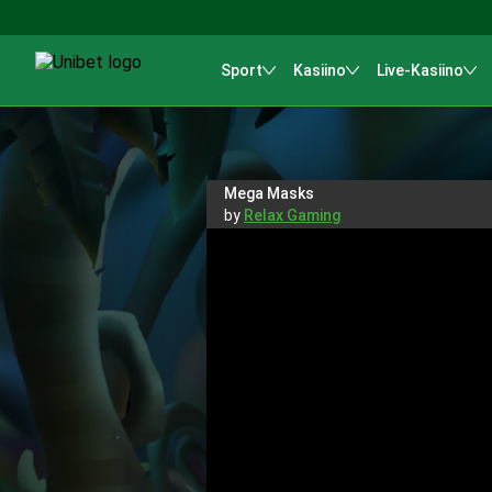
Sport
Kasiino
Live-Kasiino
Mega Masks
by
Relax Gaming