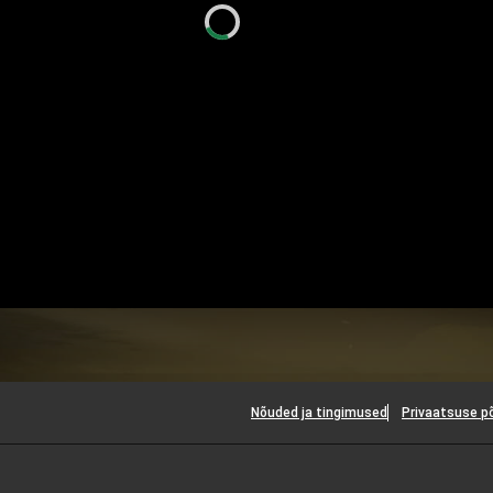
Nõuded ja tingimused
Privaatsuse p