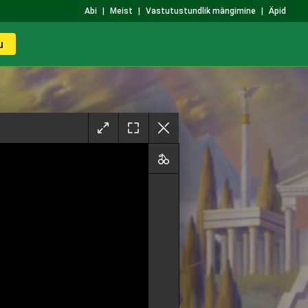
Abi
|
Meist
|
Vastutustundlik mängimine
|
Äpid
u