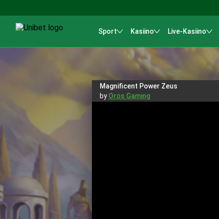
Sport
Kasiino
Live-Kasiino
Magnificent Power Zeus
by
Oros Gaming