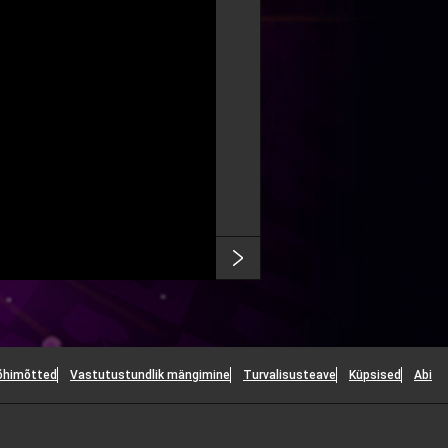
õhimõtted
Vastutustundlik mängimine
Turvalisusteave
Küpsised
Abi