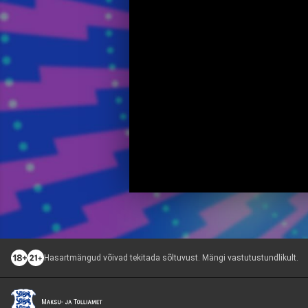
Hasartmängud võivad tekitada sõltuvust. Mängi vastutustundlikult.