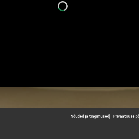
Nõuded ja tingimused
Privaatsuse p