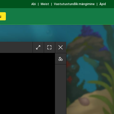
Abi
|
Meist
|
Vastutustundlik mängimine
|
Äpid
u