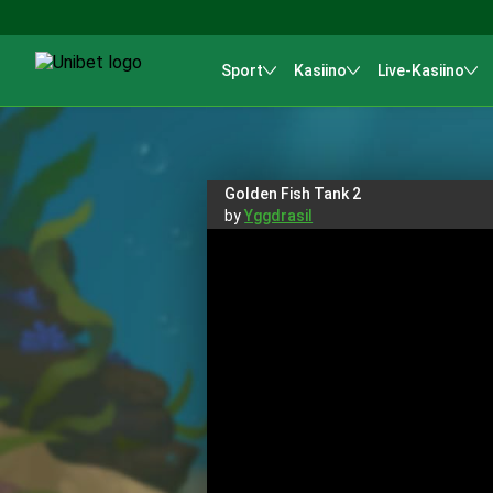
Sport
Kasiino
Live-Kasiino
Golden Fish Tank 2
by
Yggdrasil