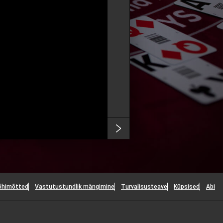
õhimõtted
Vastutustundlik mängimine
Turvalisusteave
Küpsised
Abi