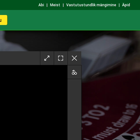
Abi
|
Meist
|
Vastutustundlik mängimine
|
Äpid
u