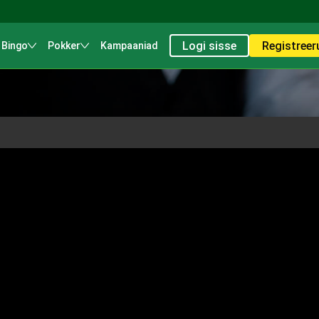
Logi sisse
Registreer
Bingo
Pokker
Kampaaniad