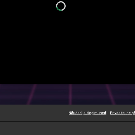
Nõuded ja tingimused
Privaatsuse p