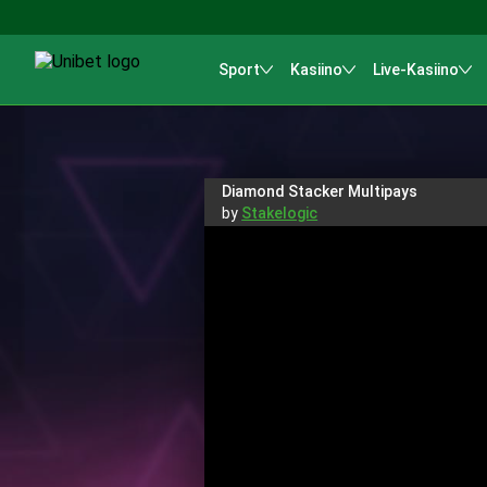
Sport
Kasiino
Live-Kasiino
Diamond Stacker Multipays
by
Stakelogic