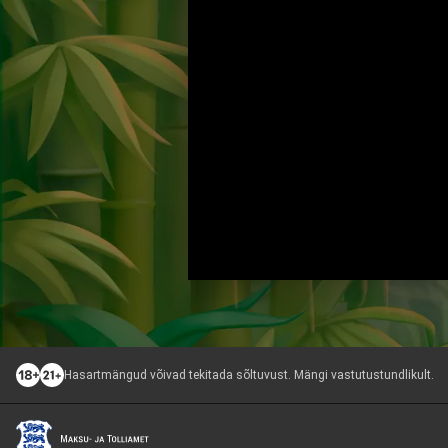
Hasartmängud võivad tekitada sõltuvust. Mängi vastutustundlikult.