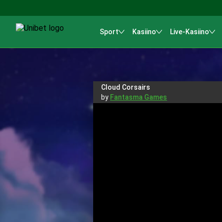
Sport
Kasiino
Live-Kasiino
Cloud Corsairs
by
Fantasma Games