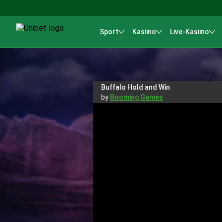
Sport
Kasiino
Live-Kasiino
Buffalo Hold and Win
by
Booming Games