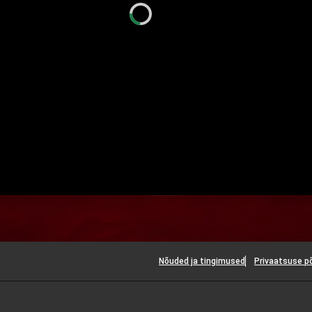
Nõuded ja tingimused
Privaatsuse p