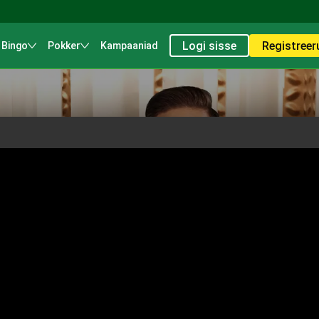
Logi sisse
Registreer
Bingo
Pokker
Kampaaniad