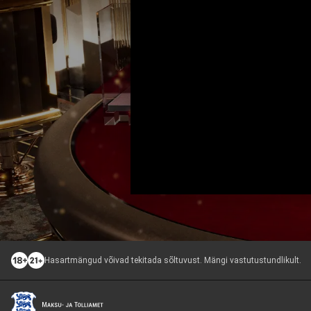
Hasartmängud võivad tekitada sõltuvust. Mängi vastutustundlikult.