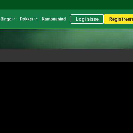
Logi sisse
Registreer
Bingo
Pokker
Kampaaniad