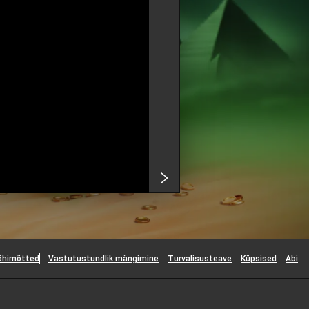
õhimõtted
Vastutustundlik mängimine
Turvalisusteave
Küpsised
Abi