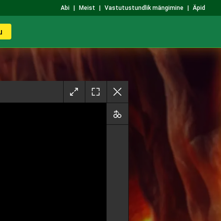
Abi
|
Meist
|
Vastutustundlik mängimine
|
Äpid
u