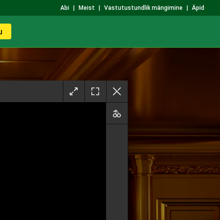
Abi
|
Meist
|
Vastutustundlik mängimine
|
Äpid
u