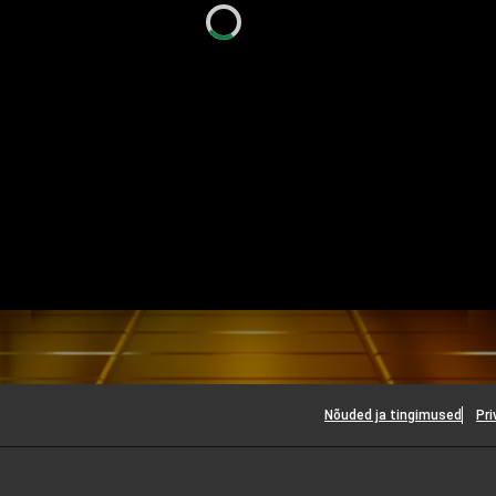
Nõuded ja tingimused
Pr