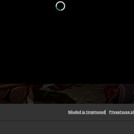
Nõuded ja tingimused
Privaatsuse p