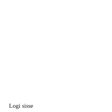
Logi sisse