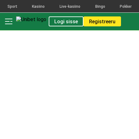
Sport
Kasiino
Live-kasiino
Bingo
Pokker
Logi sisse
Registreeru