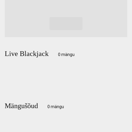
Live Blackjack
0 mängu
Mängušõud
0 mängu