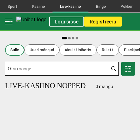
Sport
Kasiino
Live-kasiino
Bingo
Pokker
Logi sisse
Registreeru
Sulle
Uued mängud
Ainult Unibetis
Rulett
Blackjac
LIVE-KASIINO NOPPED
0 mängu