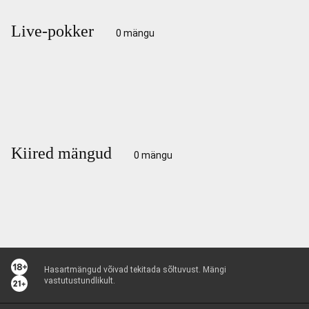
Live-pokker
0 mängu
Kiired mängud
0 mängu
Hasartmängud võivad tekitada sõltuvust. Mängi
vastutustundlikult.