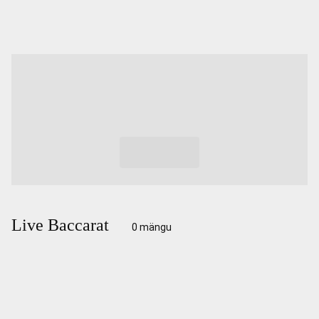
Live Baccarat
0 mängu