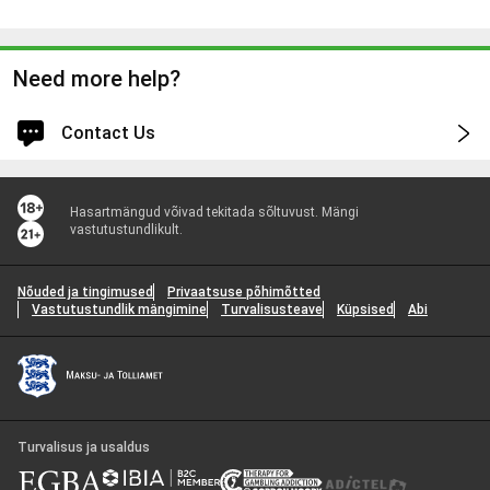
Need more help?
Contact Us
Log in for faster and personalized assistance
Hasartmängud võivad tekitada sõltuvust. Mängi
Log in
vastutustundlikult.
You'll be logged into your account.
Nõuded ja tingimused
Privaatsuse põhimõtted
Continue without logging in
Vastutustundlik mängimine
Turvalisusteave
Küpsised
Abi
Contact Options
1
Turvalisus ja usaldus