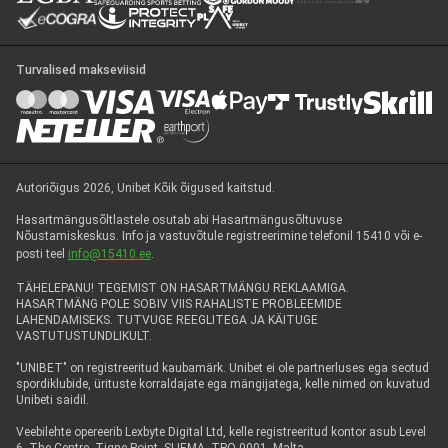
Turvalised makseviisid
Autoriõigus 2026, Unibet Kõik õigused kaitstud.
Hasartmängusõltlastele osutab abi Hasartmängusõltuvuse
Nõustamiskeskus. Info ja vastuvõtule registreerimine telefonil 15410 või e-
posti teel
info@15410.ee
.
TÄHELEPANU! TEGEMIST ON HASARTMÄNGU REKLAAMIGA.
HASARTMÄNG POLE SOBIV VIIS RAHALISTE PROBLEEMIDE
LAHENDAMISEKS. TUTVUGE REEGLITEGA JA KÄITUGE
VASTUTUSTUNDLIKULT.
"UNIBET" on registreeritud kaubamärk. Unibet ei ole partnerluses ega seotud
spordiklubide, ürituste korraldajate ega mängijatega, kelle nimed on kuvatud
Unibeti saidil.
Veebilehte opereerib Lexbyte Digital Ltd, kelle registreeritud kontor asub Level