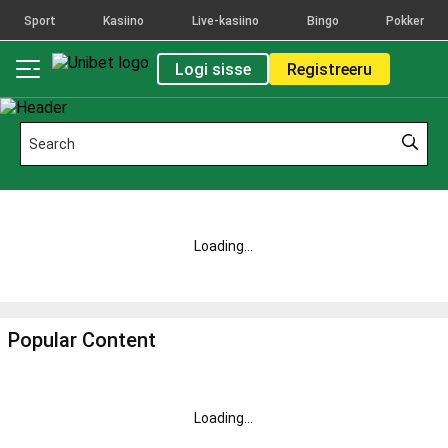
Sport
Kasiino
Live-kasiino
Bingo
Pokker
Logi sisse
Registreeru
Loading...
Popular Content
Loading
...