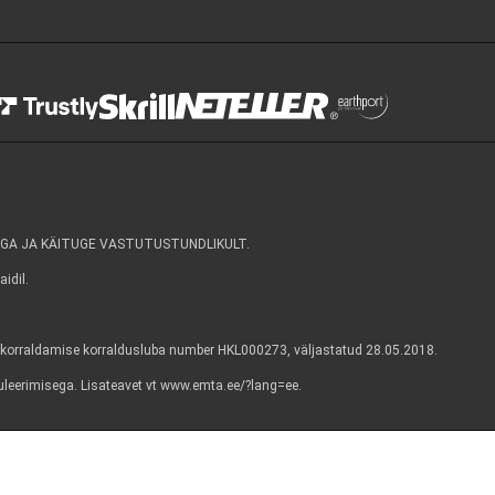
Continue without logging in
Contact Options
1
GA JA KÄITUGE VASTUTUSTUNDLIKULT.
idil.
korraldamise korraldusluba number HKL000273, väljastatud 28.05.2018.
guleerimisega. Lisateavet vt www.emta.ee/?lang=ee.