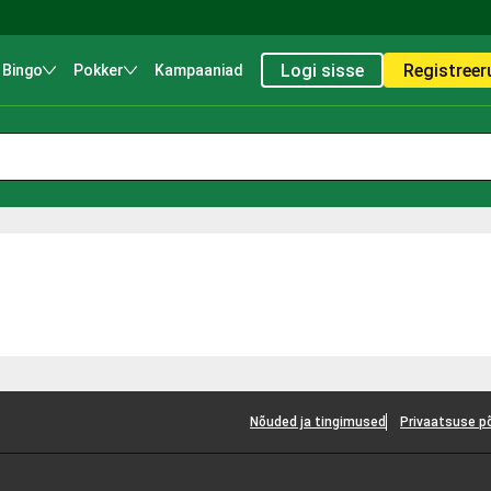
Logi sisse
Registreer
Bingo
Pokker
Kampaaniad
Nõuded ja tingimused
Privaatsuse p