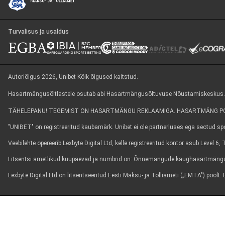
Turvalisus ja usaldus
Autoriõigus 2026, Unibet Kõik õigused kaitstud.
Hasartmängusõltlastele osutab abi Hasartmängusõltuvuse Nõustamiskeskus. Info
TÄHELEPANU! TEGEMIST ON HASARTMÄNGU REKLAAMIGA. HASARTMÄNG POL
"UNIBET" on registreeritud kaubamärk. Unibet ei ole partnerluses ega seotud spor
Veebilehte opereerib Lexbyte Digital Ltd, kelle registreeritud kontor asub Level 
Litsentsi ametlikud kuupäevad ja numbrid on: Õnnemängude kaughasartmängun
Lexbyte Digital Ltd on litsentseeritud Eesti Maksu- ja Tolliameti („EMTA") poo