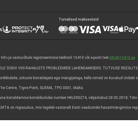
Turvalised makseviisid
 ja vastuvõtule registreerimine telefonil 15410 või e-posti teel
info@15410.ee
.
E SOBIV VIIS RAHALISTE PROBLEEMIDE LAHENDAMISEKS. TUTVUGE REEGLITE
diklubide, ürituste korraldajate ega mängijatega, kelle nimed on kuvatud Unibeti sa
6, The Centre, Tigne Point, SLIEMA, TPO 0001, Malta.
a korraldamise korraldusluba number HKL000274, väljastatud 28.05.2018; Toto 
lt. EMTA on riigiasutus, mis tegeleb vastavalt Eesti seadustele hasartmängimise re