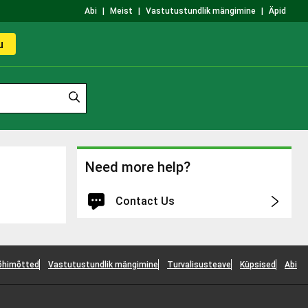
Abi
|
Meist
|
Vastutustundlik mängimine
|
Äpid
u
Need more help?
Contact Us
Log in for faster and personalized
assistance
õhimõtted
Vastutustundlik mängimine
Turvalisusteave
Küpsised
Abi
Log in
You'll be logged into your account.