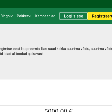
Logi sisse
Registreer
Bingo
Pokker
Kampaaniad
gimise eest lisapreemia. Kas saad kokku suurima võidu, suurima võid
id leiad alltoodud ajakavast:
5000,00 €