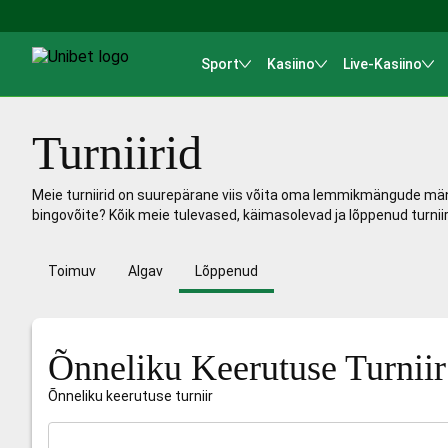
Sport
Kasiino
Live-Kasiino
Turniirid
Meie turniirid on suurepärane viis võita oma lemmikmängude män
bingovõite? Kõik meie tulevased, käimasolevad ja lõppenud turniir
Toimuv
Algav
Lõppenud
150
Õnneliku Keerutuse Turniir
winners
Õnneliku keerutuse turniir