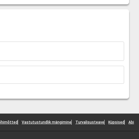
õhimõtted
Vastutustundlik mängimine
Turvalisusteave
Küpsised
Abi