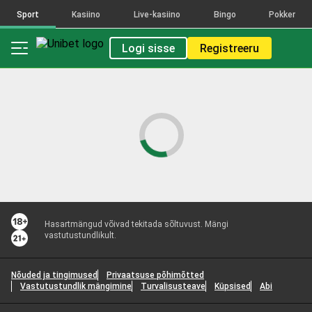
Sport
Kasiino
Live-kasiino
Bingo
Pokker
Logi sisse
Registreeru
Hasartmängud võivad tekitada sõltuvust. Mängi
vastutustundlikult.
Nõuded ja tingimused
Privaatsuse põhimõtted
Vastutustundlik mängimine
Turvalisusteave
Küpsised
Abi