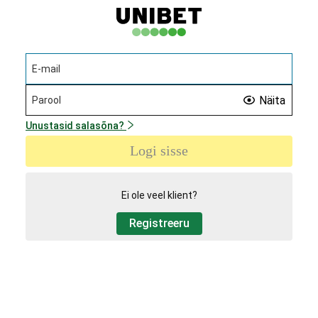
Näita
Unustasid salasõna?
Logi sisse
Ei ole veel klient?
Registreeru