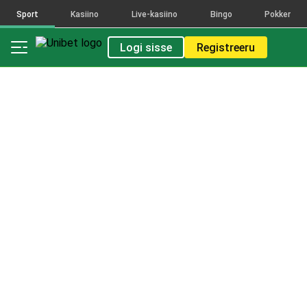
Sport
Kasiino
Live-kasiino
Bingo
Pokker
Logi sisse
Registreeru